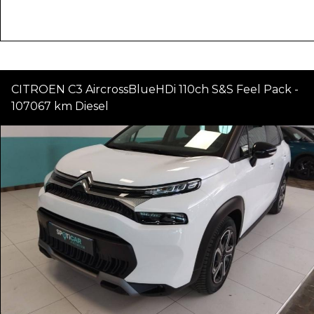
CITROEN C3 AircrossBlueHDi 110ch S&S Feel Pack -
107067 km Diesel