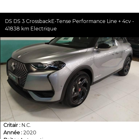
DS DS 3 CrossbackE-Tense Performance Line + 4cv -
41838 km Electrique
Critair
N.C.
Année
2020