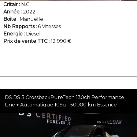
Critair
N.C.
Année
2022
Boite
Manuelle
Nb Rapports
6 Vitesses
Energie
Diesel
Prix de vente TTC
12 990 €
DS DS 3 CrossbackPureTech 130ch Performance
Line + Automatique 109g - 50000 km Essence