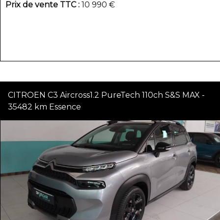
Prix de vente TTC
10 990 €
CITROEN C3 Aircross1.2 PureTech 110ch S&S MAX -
35482 km Essence