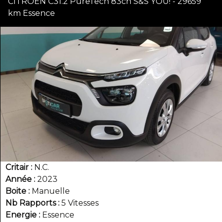
CITROEN C31.2 PureTech 83ch S&S YOU! - 29659
km Essence
Critair
N.C.
Année
2023
Boite
Manuelle
Nb Rapports
5 Vitesses
Energie
Essence