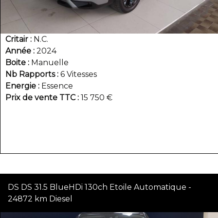
Critair
N.C.
Année
2024
Boite
Manuelle
Nb Rapports
6 Vitesses
Energie
Essence
Prix de vente TTC
15 750 €
DS DS 31.5 BlueHDi 130ch Etoile Automatique -
24872 km Diesel