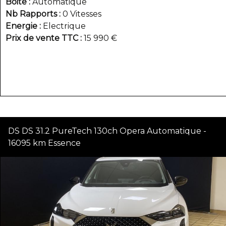
Boite
Automatique
Nb Rapports
0 Vitesses
Energie
Electrique
Prix de vente TTC
15 990 €
DS DS 31.2 PureTech 130ch Opera Automatique -
16095 km Essence