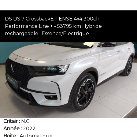
DS DS 7 CrossbackE-TENSE 4x4 300ch
Performance Line + - 53795 km Hybride
rechargeable : Essence/Electrique
Critair
N.C.
Année
2022
Boite
Automatique