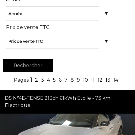
Prix de vente TTC
1
2
3
4
5
6
7
8
9
10
11
12
13
14
DS N°4E-TENSE 213ch 61kWh Etoile - 73 km
Electrique