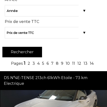
Prix de vente TTC
1
2
3
4
5
6
7
8
9
10
11
12
13
14
DS N°4E-TENSE 213ch 61kWh Etoile - 73 km
Electrique