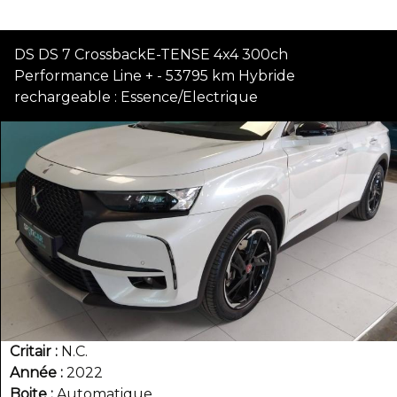
DS DS 7 CrossbackE-TENSE 4x4 300ch
Performance Line + - 53795 km Hybride
rechargeable : Essence/Electrique
Critair
N.C.
Année
2022
Boite
Automatique