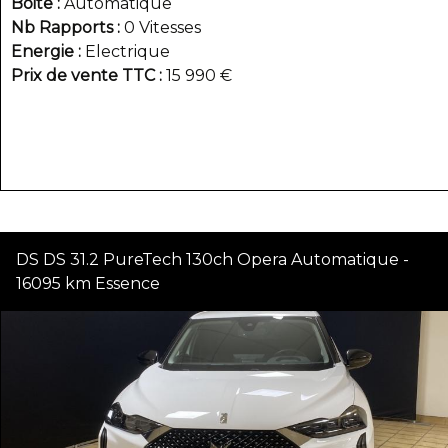
Boite
Automatique
Nb Rapports
0 Vitesses
Energie
Electrique
Prix de vente TTC
15 990 €
DS DS 31.2 PureTech 130ch Opera Automatique -
16095 km Essence