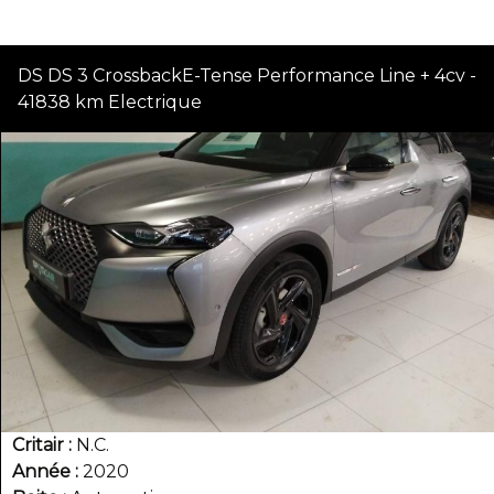
DS DS 3 CrossbackE-Tense Performance Line + 4cv -
41838 km Electrique
Critair
N.C.
Année
2020