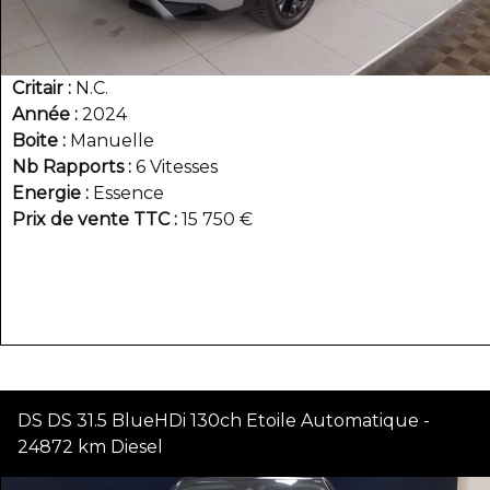
Critair
N.C.
Année
2024
Boite
Manuelle
Nb Rapports
6 Vitesses
Energie
Essence
Prix de vente TTC
15 750 €
DS DS 31.5 BlueHDi 130ch Etoile Automatique -
24872 km Diesel