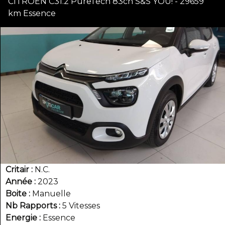
CITROEN C31.2 PureTech 83ch S&S YOU! - 29659
km Essence
Critair
N.C.
Année
2023
Boite
Manuelle
Nb Rapports
5 Vitesses
Energie
Essence