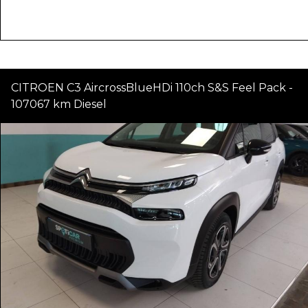
CITROEN C3 AircrossBlueHDi 110ch S&S Feel Pack -
107067 km Diesel