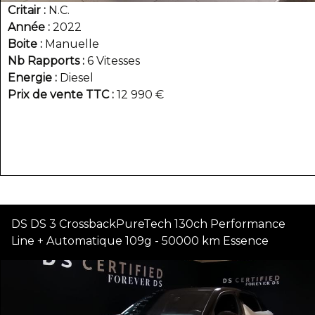
Critair
N.C.
Année
2022
Boite
Manuelle
Nb Rapports
6 Vitesses
Energie
Diesel
Prix de vente TTC
12 990 €
DS DS 3 CrossbackPureTech 130ch Performance
Line + Automatique 109g - 50000 km Essence