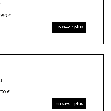
es
 990 €
es
750 €