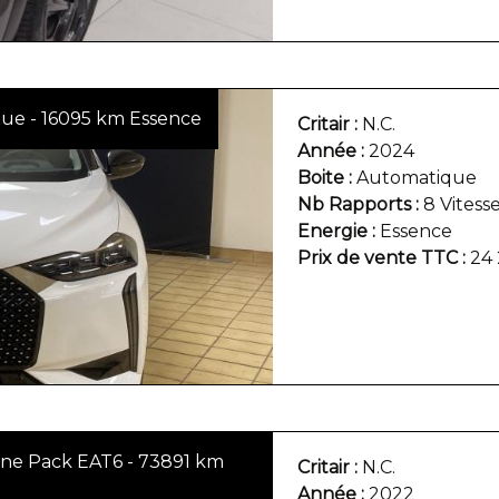
ue - 16095 km Essence
Critair
N.C.
Année
2024
Boite
Automatique
Nb Rapports
8 Vitess
Energie
Essence
Prix de vente TTC
24
ne Pack EAT6 - 73891 km
Critair
N.C.
Année
2022