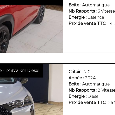
Boite
Automatique
Nb Rapports
6 Vitesse
Energie
Essence
Prix de vente TTC
14 
e - 24872 km Diesel
Critair
N.C.
Année
2024
Boite
Automatique
Nb Rapports
8 Vitess
Energie
Diesel
Prix de vente TTC
25