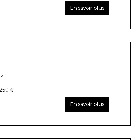
es
 250 €