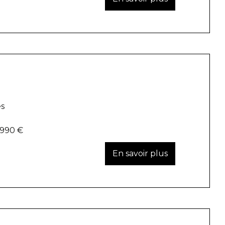
es
 990 €