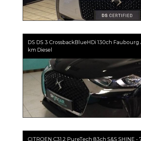
DS DS 3 CrossbackBlueHDi 130ch Faubourg 
km Diesel
CITROEN C31.2 PureTech 83ch S&S SHINE - 