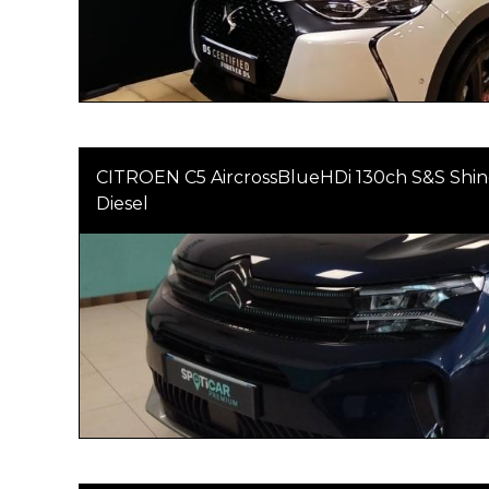
CITROEN C5 AircrossBlueHDi 130ch S&S Shin
Diesel