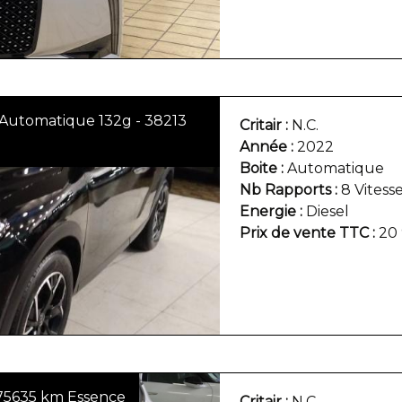
Automatique 132g - 38213
Critair
N.C.
Année
2022
Boite
Automatique
Nb Rapports
8 Vitess
Energie
Diesel
Prix de vente TTC
20
75635 km Essence
Critair
N.C.