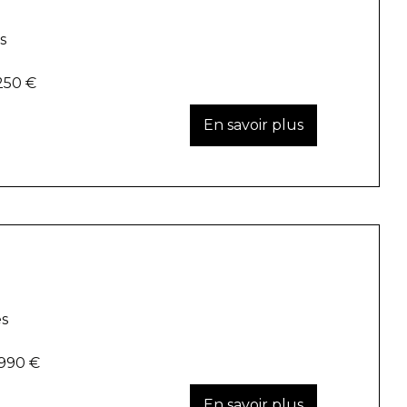
s
250 €
es
 990 €