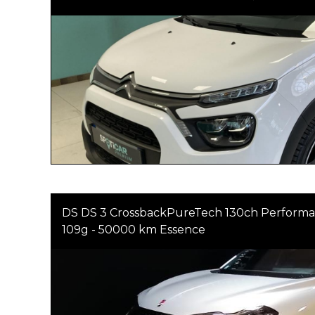
DS DS 3 CrossbackPureTech 130ch Performa
109g - 50000 km Essence