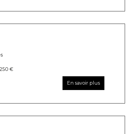
es
 250 €