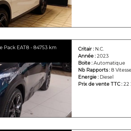
e Pack EAT8 - 84753 km
Critair
N.C.
Année
2023
Boite
Automatique
Nb Rapports
8 Vitess
Energie
Diesel
Prix de vente TTC
22