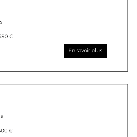
s
490 €
es
500 €